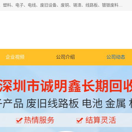
工厂废料物资回收,深圳废品站回收,五金塑料回收欢迎有金属、塑料、电子、电线、废旧设备、废铜、锡渣、线路板、镀银废料、废IC、电子零件、电子脚，等其他废旧物资的单位及个人联系洽谈。对提供息者我们可以提供优厚的业务提成（佣金）。
企业视频
公司介绍
公司动态