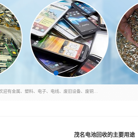
工厂废料物资回收,深圳废品站回收,五金塑料回收欢迎有金属、塑料、电子、电线、废旧设备、废铜、锡渣、线路板、镀银废料、废IC、电子零件、电子脚，等其他废旧物资的单位及个人联系洽谈。对提供息者我们可以提供优厚的业务提成（佣金）。
茂名电池回收的主要用途