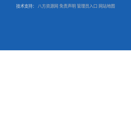
技术支持：
八方资源网
免责声明
管理员入口
网站地图
电子物料回收
废旧电子回收
报废电子回收
回收线路板