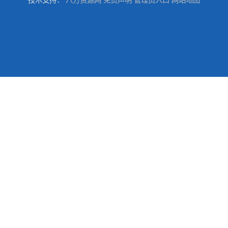
技术支持：
八方资源网
免责声明
管理员入口
网站地图
原件板回收
电脑锣回收
回收机器设备
配件设备回收