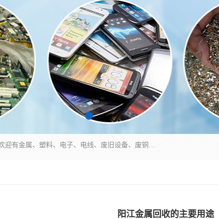
工厂废料物资回收,深圳废品站回收,五金塑料回收欢迎有金属、塑料、电子、电线、废旧设备、废铜、锡渣、线路板、镀银废料、废IC、电子零件、电子脚，等其他废旧物资的单位及个人联系洽谈。对提供息者我们可以提供优厚的业务提成（佣金）。
阳江金属回收的主要用途