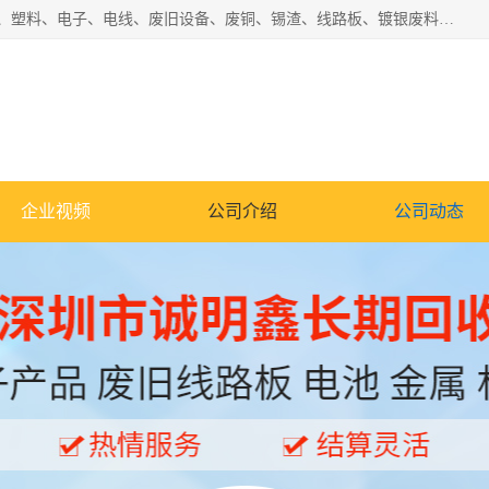
工厂废料物资回收,深圳废品站回收,五金塑料回收欢迎有金属、塑料、电子、电线、废旧设备、废铜、锡渣、线路板、镀银废料、废IC、电子零件、电子脚，等其他废旧物资的单位及个人联系洽谈。对提供息者我们可以提供优厚的业务提成（佣金）。
企业视频
公司介绍
公司动态