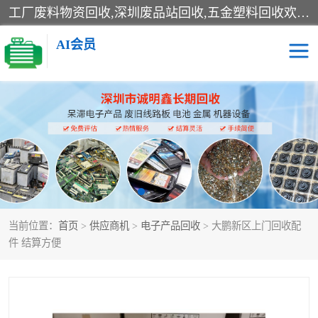
工厂废料物资回收,深圳废品站回收,五金塑料回收欢迎有金属、塑料、电子、电线、废旧设备、废铜、锡渣、线路板、镀银废料、废IC、电子零件、电子脚，等其他废旧物资的单位及个人联系洽谈。对提供息者我们可以提供优厚的业务提成（佣金）。
AI会员
线路板回收
电子回收
电子产品回收
电池回收
金属回收
机器设备回收
当前位置：
首页
>
供应商机
>
电子产品回收
> 大鹏新区上门回收配
件 结算方便