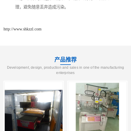
理，避免随意丢弃造成污染。
http://www.shkzzl.com
产品推荐
Development, design, production and sales in one of the manufacturing
enterprises