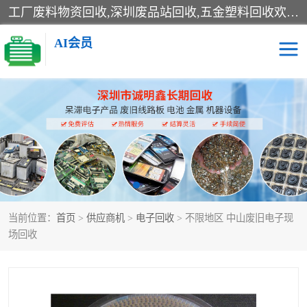
工厂废料物资回收,深圳废品站回收,五金塑料回收欢迎有金属、塑料、电子、电线、废旧设备、废铜、锡渣、线路板、镀银废料、废IC、电子零件、电子脚，等其他废旧物资的单位及个人联系洽谈。对提供息者我们可以提供优厚的业务提成（佣金）。
AI会员
线路板回收
电子回收
电子产品回收
电池回收
金属回收
机器设备回收
当前位置：
首页
>
供应商机
>
电子回收
> 不限地区 中山废旧电子现
场回收