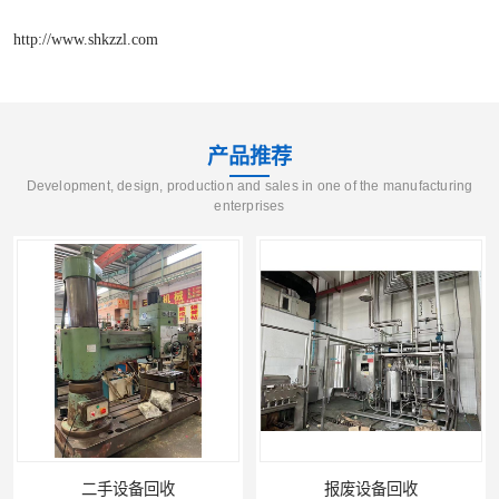
http://www.shkzzl.com
产品推荐
Development, design, production and sales in one of the manufacturing
enterprises
二手设备回收
报废设备回收