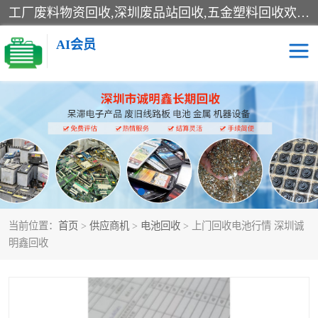
工厂废料物资回收,深圳废品站回收,五金塑料回收欢迎有金属、塑料、电子、电线、废旧设备、废铜、锡渣、线路板、镀银废料、废IC、电子零件、电子脚，等其他废旧物资的单位及个人联系洽谈。对提供息者我们可以提供优厚的业务提成（佣金）。
AI会员
线路板回收
电子回收
电子产品回收
电池回收
金属回收
机器设备回收
当前位置：
首页
>
供应商机
>
电池回收
> 上门回收电池行情 深圳诚
明鑫回收