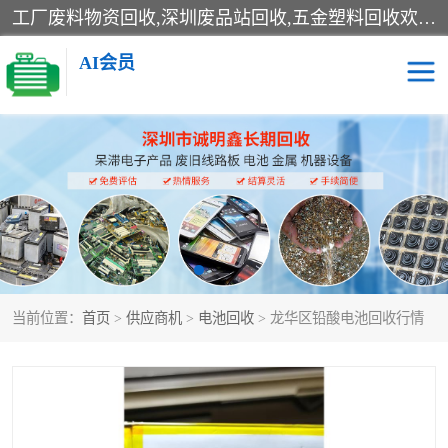
工厂废料物资回收,深圳废品站回收,五金塑料回收欢迎有金属、塑料、电子、电线、废旧设备、废铜、锡渣、线路板、镀银废料、废IC、电子零件、电子脚，等其他废旧物资的单位及个人联系洽谈。对提供息者我们可以提供优厚的业务提成（佣金）。
AI会员
线路板回收
电子回收
电子产品回收
电池回收
金属回收
机器设备回收
当前位置：
首页
>
供应商机
>
电池回收
> 龙华区铅酸电池回收行情