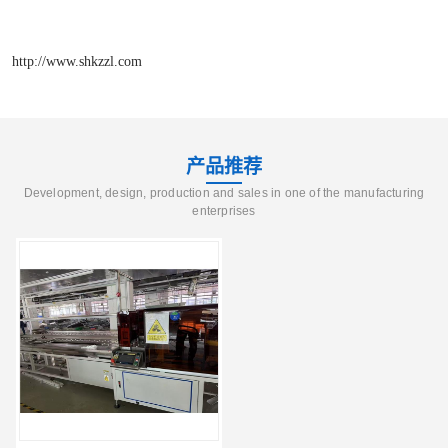
http://www.shkzzl.com
产品推荐
Development, design, production and sales in one of the manufacturing
enterprises