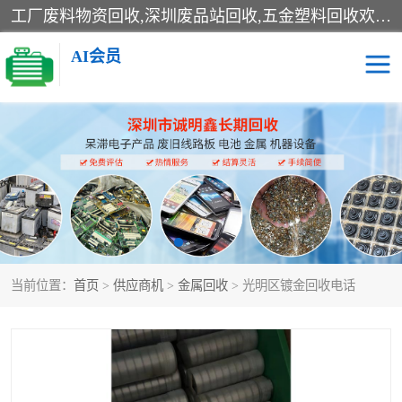
工厂废料物资回收,深圳废品站回收,五金塑料回收欢迎有金属、塑料、电子、电线、废旧设备、废铜、锡渣、线路板、镀银废料、废IC、电子零件、电子脚，等其他废旧物资的单位及个人联系洽谈。对提供息者我们可以提供优厚的业务提成（佣金）。
AI会员
线路板回收
电子回收
电子产品回收
电池回收
金属回收
机器设备回收
当前位置：
首页
>
供应商机
>
金属回收
> 光明区镀金回收电话